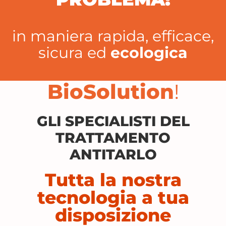
in maniera rapida, efficace,
sicura ed
ecologica
BioSolution
!
GLI SPECIALISTI DEL
TRATTAMENTO
ANTITARLO
Tutta la nostra
tecnologia a tua
disposizione