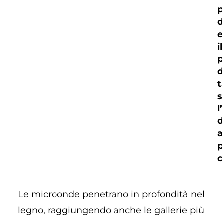
d
e
il
d
t
l
d
c
Le microonde penetrano in profondità nel
legno, raggiungendo anche le gallerie più