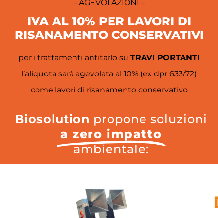
– AGEVOLAZIONI –
IVA AL 10%
PER LAVORI DI
RISANAMENTO CONSERVATIVI
per i trattamenti antitarlo su
TRAVI PORTANTI
l’aliquota sarà agevolata al 10% (ex dpr 633/72)
come lavori di risanamento conservativo
Biosolution
propone soluzioni
a zero impatto
ambientale: