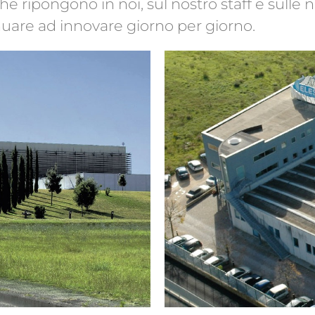
he ripongono in noi, sul nostro staff e sulle
inuare ad innovare giorno per giorno.