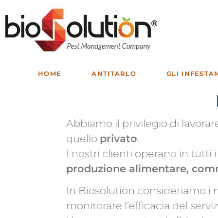
HOME
ANTITARLO
GLI INFESTA
Abbiamo il privilegio di lavora
quello
privato
.
I nostri clienti operano in tutti
produzione alimentare, commer
In Biosolution consideriamo i n
monitorare l’efficacia del serviz