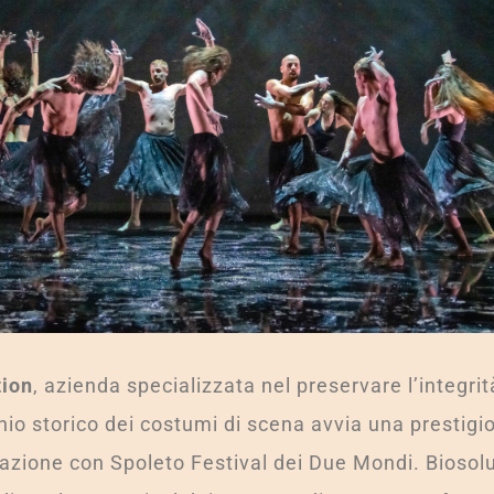
tion
, azienda specializzata nel preservare l’integrit
io storico dei costumi di scena avvia una prestigi
azione con Spoleto Festival dei Due Mondi. Biosolu