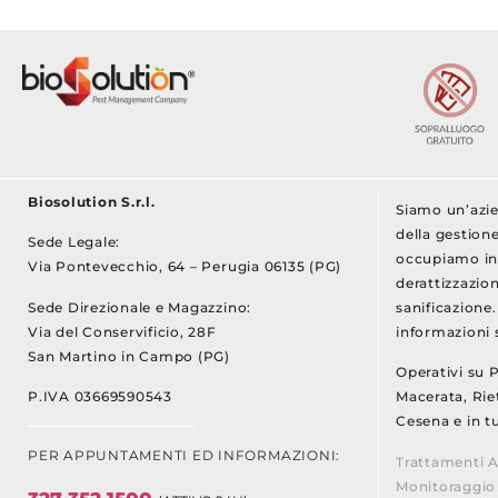
Biosolution S.r.l.
Siamo un’azie
della gestione
Sede Legale:
occupiamo inf
Via Pontevecchio, 64 – Perugia 06135 (PG)
derattizzazion
Sede Direzionale e Magazzino:
sanificazione
Via del Conservificio, 28F
informazioni s
San Martino in Campo (PG)
Operativi su 
P.IVA 03669590543
Macerata, Riet
Cesena e in tu
PER APPUNTAMENTI ED INFORMAZIONI:
Trattamenti A
Monitoraggio 