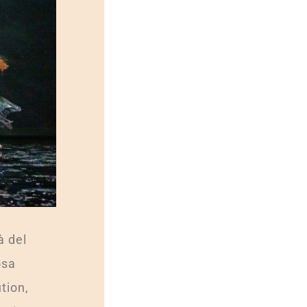
à del
osa
tion,