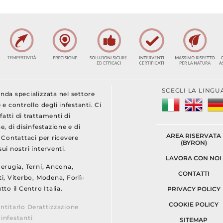
SCEGLI LA LINGU
nda specializzata nel settore
 e controllo degli infestanti. Ci
atti di trattamenti di
e, di disinfestazione e di
AREA RISERVATA
. Contattaci per ricevere
(BYRON)
ui nostri interventi.
LAVORA CON NOI
Perugia, Terni, Ancona,
CONTATTI
i, Viterbo, Modena, Forlì-
tto il Centro Italia.
PRIVACY POLICY
COOKIE POLICY
ntitarlo Derattizzazione
infestanti
SITEMAP