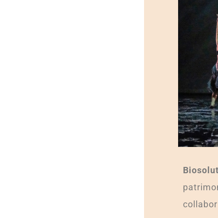
Biosolu
patrimon
collabor