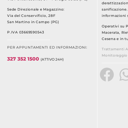
derattizzazion
Sede Direzionale e Magazzino:
sanificazione
Via del Conservificio, 28F
informazioni s
San Martino in Campo (PG)
Operativi su 
P.IVA 03669590543
Macerata, Riet
Cesena e in tu
PER APPUNTAMENTI ED INFORMAZIONI:
Trattamenti A
Monitoraggio 
327 352 1500
(ATTIVO 24H)