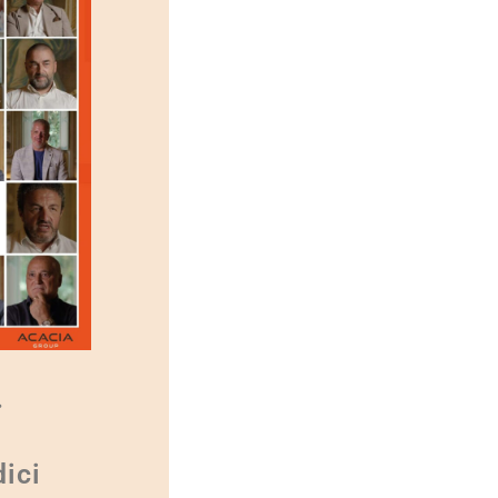
.
dici