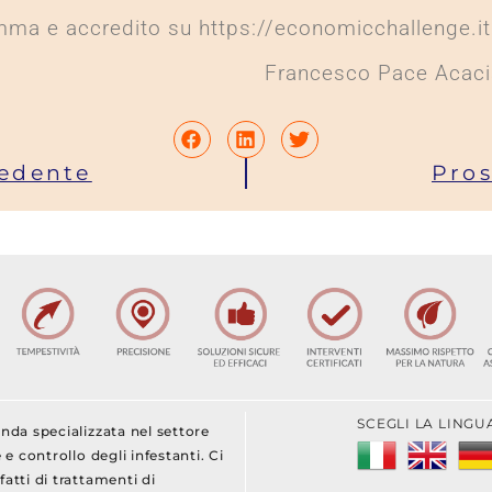
ma e accredito su https://economicchallenge.it
Francesco Pace Acaci
edente
Pro
SCEGLI LA LINGU
nda specializzata nel settore
 e controllo degli infestanti. Ci
atti di trattamenti di