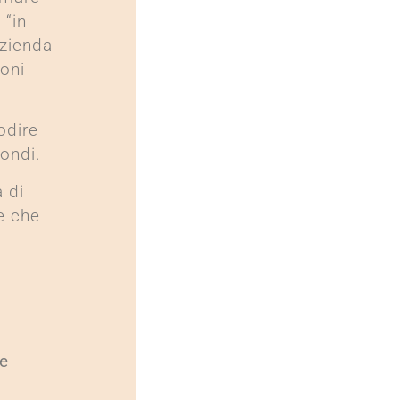
 “in
azienda
oni
odire
fondi.
à di
e che
o
e