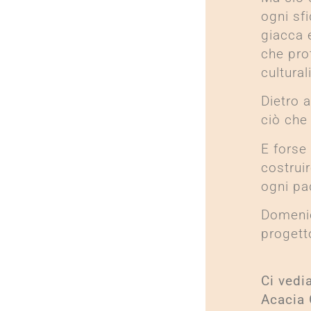
ogni sf
giacca 
che pro
cultural
Dietro 
ciò che 
E forse 
costrui
ogni pa
Domenic
progett
Ci vedi
Acacia 