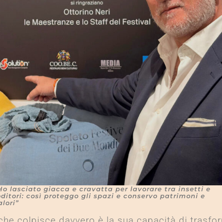
Ho lasciato giacca e cravatta per lavorare tra insetti e
oditori: così proteggo gli spazi e conservo patrimoni e
alori”
che colpisce davvero è la sua capacità di trasfo