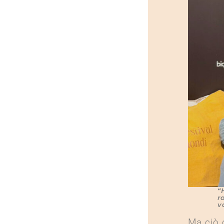
“
r
v
Ma ciò 