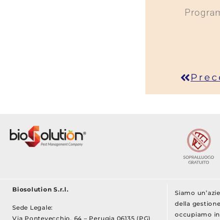
Program
Prec
Biosolution S.r.l.
Siamo un’azie
della gestione
Sede Legale:
occupiamo inf
Via Pontevecchio, 64 – Perugia 06135 (PG)