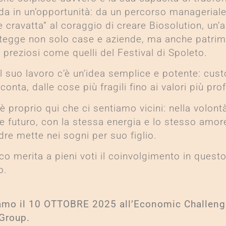
ida in un’opportunità: da un percorso manageriale
e cravatta” al coraggio di creare Biosolution, un’
tegge non solo case e aziende, ma anche patrim
i preziosi come quelli del Festival di Spoleto.
al suo lavoro c’è un’idea semplice e potente: cust
conta, dalle cose più fragili fino ai valori più pro
è proprio qui che ci sentiamo vicini: nella volont
re futuro, con la stessa energia e lo stesso amor
dre mette nei sogni per suo figlio.
o merita a pieni voti il coinvolgimento in quest
o.
amo il 10 OTTOBRE 2025 all’Economic Challeng
Group.