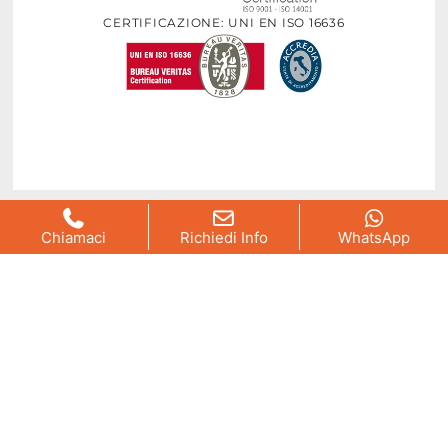
CERTIFICAZIONE: UNI EN ISO 16636
Chiamaci
Richiedi Info
WhatsApp
Copiright@2026 Biosolution
– Created and powerd by
Disinfestazioni
qbo-adv.it